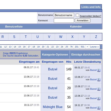
Links und Info
Benutzername
Angemeldet bleiben?
Kennwort
Benutzerliste
Kalender
R
S
T
U
V
W
X
Y
Z
11
12
13
14
15
16
17
18
19
20
21
22
23
24
25
76
201
501
>
Letzte
»
Zeige
20215
Ergebnisse
Kategorie-Optionen
Einträge durchsuchen
Die Suche dauerte
0,03
Sekunden.
Eingetragen am
Eingetragen von
Hits
Letzte Überabeitung
06.01.17
19:41
06.01.17
19:41
Butzel
149
von
Butzel
13.06.17
22:18
13.06.17
22:18
Butzel
41
von
Butzel
13.06.17
22:18
13.06.17
22:18
Butzel
29
von
Butzel
13.06.17
22:18
13.06.17
22:18
Butzel
35
von
Butzel
19.11.17
15:55
19.11.17
18:39
Midnight Blue
54
von
Butzel