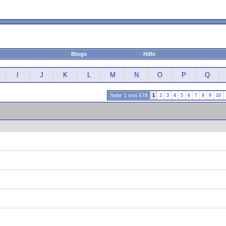
Blogs
Hilfe
I
J
K
L
M
N
O
P
Q
Seite 1 von 578
1
2
3
4
5
6
7
8
9
10