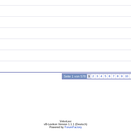
Seite 1 von 578
1
2
3
4
5
6
7
8
9
10
VolvoLexi
vB-Lexikon Version 1.1.1 (Deutsch)
Powered by
ForumFactory