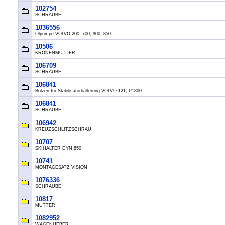
102754
SCHRAUBE
1036556
Ölpumpe VOLVO 200, 700, 900, 850
10506
KRONENMUTTER
106709
SCHRAUBE
106841
Bolzen für Stabilisatorhalterung VOLVO 121, P1800
106841
SCHRAUBE
106942
KREUZSCHLITZSCHRAU
10707
SKIHALTER DYN 850
10741
MONTAGESATZ VISION
1076336
SCHRAUBE
10817
MUTTER
1082952
WAGENHEBER