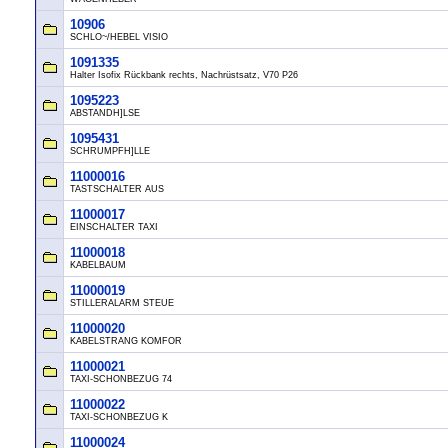
10906
SCHLO~/HEBEL VISIO
1091335
Halter Isofix Rückbank rechts, Nachrüstsatz, V70 P26
1095223
ABSTANDH]LSE
1095431
SCHRUMPFH]LLE
11000016
TASTSCHALTER AUS
11000017
EINSCHALTER TAXI
11000018
KABELBAUM
11000019
STILLERALARM STEUE
11000020
KABELSTRANG KOMFOR
11000021
TAXI-SCHONBEZUG 74
11000022
TAXI-SCHONBEZUG K
11000024