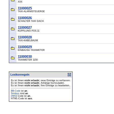
XXX
11000025
TAXI-ALARMSTEUERGE
11000026
SCHALTER TAXI DACH
11000027
KUPPLUNG POS.11
11000028
TAXI-KABELBAUM
11000029
EINBAUSA TAXAMETER
11000030
TAXAMETER 1150
Lexikonregeln
Es ist Ihnen
nicht erlaubt
, neue Einträge zu verfassen.
Es ist Ihnen
nicht erlaubt
, Anhänge hochzuladen.
Es ist Ihnen
nicht erlaubt
, Ihre Einträge zu bearbeiten.
BB-Code
ist
an
.
Smileys
sind
an
.
[IMG]
Code ist
an
.
HTML-Code ist
aus
.