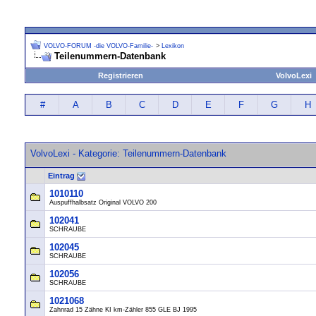
VOLVO-FORUM -die VOLVO-Familie-
>
Lexikon
Teilenummern-Datenbank
Registrieren
VolvoLexi
#
A
B
C
D
E
F
G
H
VolvoLexi - Kategorie: Teilenummern-Datenbank
Eintrag
1010110
Auspuffhalbsatz Original VOLVO 200
102041
SCHRAUBE
102045
SCHRAUBE
102056
SCHRAUBE
1021068
Zahnrad 15 Zähne KI km-Zähler 855 GLE BJ 1995