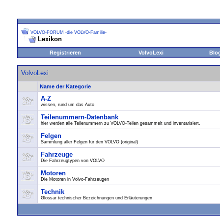
VOLVO-FORUM -die VOLVO-Familie-
Lexikon
Registrieren
VolvoLexi
Blo
VolvoLexi
Name der Kategorie
A-Z
wissen, rund um das Auto
Teilenummern-Datenbank
hier werden alle Teilenummern zu VOLVO-Teilen gesammelt und inventarisiert.
Felgen
Sammlung aller Felgen für den VOLVO (original)
Fahrzeuge
Die Fahrzeugtypen von VOLVO
Motoren
Die Motoren in Volvo-Fahrzeugen
Technik
Glossar technischer Bezeichnungen und Erläuterungen