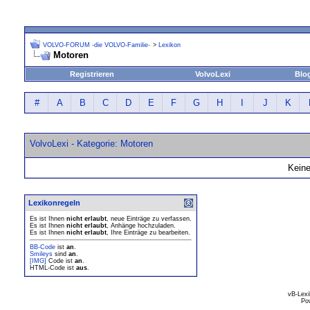
VOLVO-FORUM -die VOLVO-Familie-
>
Lexikon
Motoren
Registrieren
VolvoLexi
Blo
#
A
B
C
D
E
F
G
H
I
J
K
VolvoLexi - Kategorie: Motoren
Keine
Lexikonregeln
Es ist Ihnen
nicht erlaubt
, neue Einträge zu verfassen.
Es ist Ihnen
nicht erlaubt
, Anhänge hochzuladen.
Es ist Ihnen
nicht erlaubt
, Ihre Einträge zu bearbeiten.
BB-Code
ist
an
.
Smileys
sind
an
.
[IMG]
Code ist
an
.
HTML-Code ist
aus
.
vB-Lexi
Po