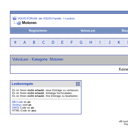
VOLVO-FORUM -die VOLVO-Familie-
>
Lexikon
Motoren
Registrieren
VolvoLexi
Blo
#
A
B
C
D
E
F
G
H
I
J
K
VolvoLexi - Kategorie: Motoren
Keine
Lexikonregeln
Es ist Ihnen
nicht erlaubt
, neue Einträge zu verfassen.
Es ist Ihnen
nicht erlaubt
, Anhänge hochzuladen.
Es ist Ihnen
nicht erlaubt
, Ihre Einträge zu bearbeiten.
BB-Code
ist
an
.
Smileys
sind
an
.
[IMG]
Code ist
an
.
HTML-Code ist
aus
.
vB-Lexi
Po