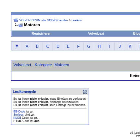
VOLVO-FORUM -die VOLVO-Familie-
>
Lexikon
Motoren
Registrieren
VolvoLexi
Blo
#
A
B
C
D
E
F
G
H
I
J
K
VolvoLexi - Kategorie: Motoren
Keine
Lexikonregeln
Es ist Ihnen
nicht erlaubt
, neue Einträge zu verfassen.
Es ist Ihnen
nicht erlaubt
, Anhänge hochzuladen.
Es ist Ihnen
nicht erlaubt
, Ihre Einträge zu bearbeiten.
BB-Code
ist
an
.
Smileys
sind
an
.
[IMG]
Code ist
an
.
HTML-Code ist
aus
.
vB-Lexi
Po