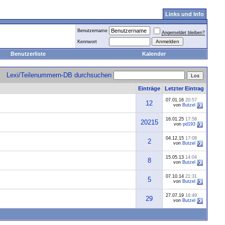
Links und Info
Benutzername
Angemeldet bleiben?
Kennwort
Benutzerliste
Kalender
Lexi/Teilenummern-DB durchsuchen
Einträge
Letzter Eintrag
07.01.16
20:57
12
von
Butzel
16.01.25
17:58
20215
von
pd193
04.12.15
17:08
2
von
Butzel
15.05.13
14:04
8
von
Butzel
07.10.14
21:31
5
von
Butzel
27.07.19
16:49
29
von
Butzel