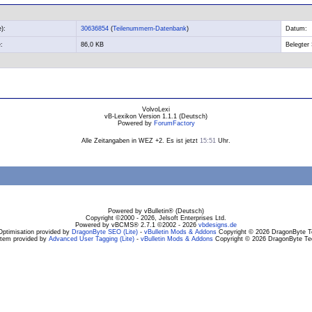
):
30636854
(
Teilenummern-Datenbank
)
Datum:
:
86,0 KB
Belegter 
VolvoLexi
vB-Lexikon Version 1.1.1 (Deutsch)
Powered by
ForumFactory
Alle Zeitangaben in WEZ +2. Es ist jetzt
15:51
Uhr.
Powered by vBulletin® (Deutsch)
Copyright ©2000 - 2026, Jelsoft Enterprises Ltd.
Powered by vBCMS® 2.7.1 ©2002 - 2026
vbdesigns.de
Optimisation provided by
DragonByte SEO (Lite)
-
vBulletin Mods & Addons
Copyright © 2026 DragonByte Te
stem provided by
Advanced User Tagging (Lite)
-
vBulletin Mods & Addons
Copyright © 2026 DragonByte Tec