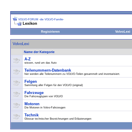
VOLVO-FORUM -die VOLVO-Familie-
Lexikon
Registrieren
VolvoLexi
VolvoLexi
Name der Kategorie
A-Z
wissen, rund um das Auto
Teilenummern-Datenbank
hier werden alle Teilenummern zu VOLVO-Teilen gesammelt und inventarisiert.
Felgen
Sammlung aller Felgen für den VOLVO (original)
Fahrzeuge
Die Fahrzeugtypen von VOLVO
Motoren
Die Motoren in Volvo-Fahrzeugen
Technik
Glossar technischer Bezeichnungen und Erläuterungen