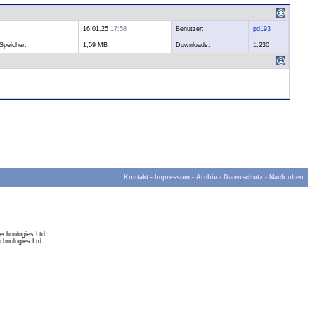
16.01.25
17:58
Benutzer:
pd193
Speicher:
1,59 MB
Downloads:
1.230
Kontakt
-
Impressum
-
Archiv
-
Datenschutz
-
Nach oben
chnologies Ltd.
hnologies Ltd.