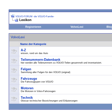
VOLVO-FORUM -die VOLVO-Familie-
Lexikon
Registrieren
VolvoLexi
Blo
VolvoLexi
Name der Kategorie
A-Z
wissen, rund um das Auto
Teilenummern-Datenbank
hier werden alle Teilenummern zu VOLVO-Teilen gesammelt und inventarisiert.
Felgen
Sammlung aller Felgen für den VOLVO (original)
Fahrzeuge
Die Fahrzeugtypen von VOLVO
Motoren
Die Motoren in Volvo-Fahrzeugen
Technik
Glossar technischer Bezeichnungen und Erläuterungen