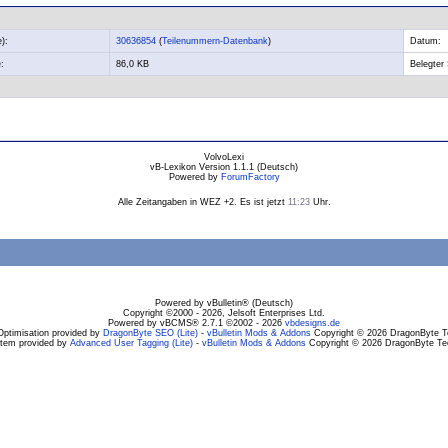
):
30636854
(
Teilenummern-Datenbank
)
Datum:
:
86,0 KB
Belegter 
VolvoLexi
vB-Lexikon Version 1.1.1 (Deutsch)
Powered by
ForumFactory
Alle Zeitangaben in WEZ +2. Es ist jetzt
11:23
Uhr.
Powered by vBulletin® (Deutsch)
Copyright ©2000 - 2026, Jelsoft Enterprises Ltd.
Powered by vBCMS® 2.7.1 ©2002 - 2026
vbdesigns.de
Optimisation provided by
DragonByte SEO (Lite)
-
vBulletin Mods & Addons
Copyright © 2026 DragonByte Te
stem provided by
Advanced User Tagging (Lite)
-
vBulletin Mods & Addons
Copyright © 2026 DragonByte Tec