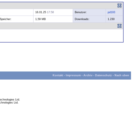
16.01.25
17:58
Benutzer:
pd193
Speicher:
1,59 MB
Downloads:
1.230
Kontakt
-
Impressum
-
Archiv
-
Datenschutz
-
Nach oben
chnologies Ltd.
hnologies Ltd.