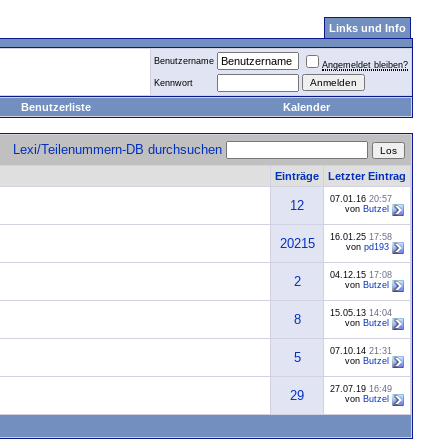
Links und Info
Benutzername
Angemeldet bleiben?
Kennwort
Benutzerliste
Kalender
Lexi/Teilenummern-DB durchsuchen
Einträge
Letzter Eintrag
07.01.16
20:57
12
von
Butzel
16.01.25
17:58
20215
von
pd193
04.12.15
17:08
2
von
Butzel
15.05.13
14:04
8
von
Butzel
07.10.14
21:31
5
von
Butzel
27.07.19
16:49
29
von
Butzel