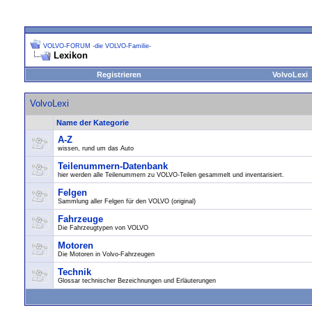
VOLVO-FORUM -die VOLVO-Familie-
Lexikon
Registrieren
VolvoLexi
VolvoLexi
Name der Kategorie
A-Z
wissen, rund um das Auto
Teilenummern-Datenbank
hier werden alle Teilenummern zu VOLVO-Teilen gesammelt und inventarisiert.
Felgen
Sammlung aller Felgen für den VOLVO (original)
Fahrzeuge
Die Fahrzeugtypen von VOLVO
Motoren
Die Motoren in Volvo-Fahrzeugen
Technik
Glossar technischer Bezeichnungen und Erläuterungen