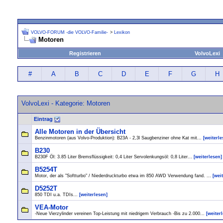
VOLVO-FORUM -die VOLVO-Familie-
>
Lexikon
Motoren
Registrieren
VolvoLexi
#
A
B
C
D
E
F
G
H
VolvoLexi - Kategorie: Motoren
Eintrag
Alle Motoren in der Übersicht
Benzinmotoren (aus Volvo-Produktion): B23A - 2,3l Saugbenziner ohne Kat mit...
[weiterle
B230
B230F Öl: 3.85 Liter Bremsflüssigkeit: 0,4 Liter Servolenkungsöl: 0,8 Liter...
[weiterlesen]
B5254T
Motor, der als "Softturbo" / Niederdruckturbo etwa im 850 AWD Verwendung fand. ...
[wei
D5252T
850 TDI u.a. TDIs...
[weiterlesen]
VEA-Motor
-Neue Vierzylinder vereinen Top-Leistung mit niedrigem Verbrauch -Bis zu 2.000...
[weiter