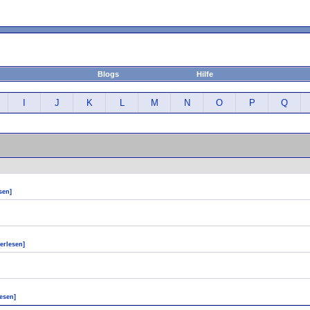
Blogs
Hilfe
I
J
K
L
M
N
O
P
Q
sen]
terlesen]
lesen]