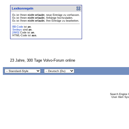
Lexikonregeln
Es ist Ihnen
nicht erlaubt
, neue Einträge zu verfassen.
Es ist Ihnen
nicht erlaubt
, Anhänge hochzuladen.
Es ist Ihnen
nicht erlaubt
, Ihre Einträge zu bearbeiten.
BB-Code
ist
an
.
Smileys
sind
an
.
[IMG]
Code ist
an
.
HTML-Code ist
aus
.
23 Jahre, 300 Tage Volvo-Forum online
Search Engine 
User Alert Sy