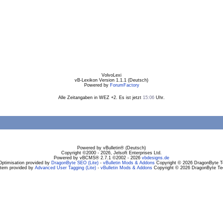
VolvoLexi
vB-Lexikon Version 1.1.1 (Deutsch)
Powered by
ForumFactory
Alle Zeitangaben in WEZ +2. Es ist jetzt
15:06
Uhr.
Powered by vBulletin® (Deutsch)
Copyright ©2000 - 2026, Jelsoft Enterprises Ltd.
Powered by vBCMS® 2.7.1 ©2002 - 2026
vbdesigns.de
Optimisation provided by
DragonByte SEO (Lite)
-
vBulletin Mods & Addons
Copyright © 2026 DragonByte Te
stem provided by
Advanced User Tagging (Lite)
-
vBulletin Mods & Addons
Copyright © 2026 DragonByte Tec