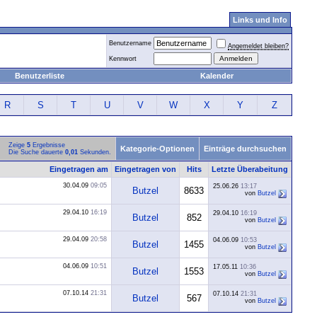
Links und Info
Benutzername
Angemeldet bleiben?
Kennwort
Benutzerliste
Kalender
R
S
T
U
V
W
X
Y
Z
Zeige
5
Ergebnisse
Kategorie-Optionen
Einträge durchsuchen
Die Suche dauerte
0,01
Sekunden.
Eingetragen am
Eingetragen von
Hits
Letzte Überabeitung
30.04.09
09:05
25.06.26
13:17
Butzel
8633
von
Butzel
29.04.10
16:19
29.04.10
16:19
Butzel
852
von
Butzel
29.04.09
20:58
04.06.09
10:53
Butzel
1455
von
Butzel
04.06.09
10:51
17.05.11
10:36
Butzel
1553
von
Butzel
07.10.14
21:31
07.10.14
21:31
Butzel
567
von
Butzel