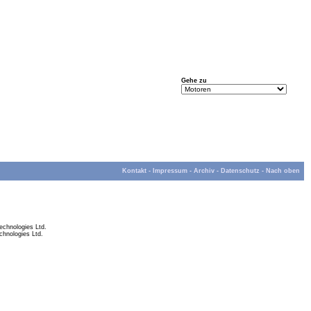
Gehe zu
Kontakt
-
Impressum
-
Archiv
-
Datenschutz
-
Nach oben
chnologies Ltd.
hnologies Ltd.