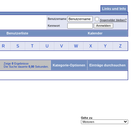
Links und Info
Benutzername
Angemeldet bleiben?
Kennwort
Benutzerliste
Kalender
R
S
T
U
V
W
X
Y
Z
Zeige
0
Ergebnisse
Kategorie-Optionen
Einträge durchsuchen
Die Suche dauerte
0,00
Sekunden.
Gehe zu