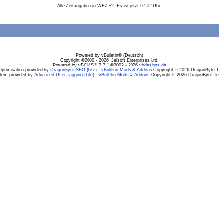
Alle Zeitangaben in WEZ +2. Es ist jetzt
07:02
Uhr.
Powered by vBulletin® (Deutsch)
Copyright ©2000 - 2026, Jelsoft Enterprises Ltd.
Powered by vBCMS® 2.7.1 ©2002 - 2026
vbdesigns.de
Optimisation provided by
DragonByte SEO (Lite)
-
vBulletin Mods & Addons
Copyright © 2026 DragonByte Te
stem provided by
Advanced User Tagging (Lite)
-
vBulletin Mods & Addons
Copyright © 2026 DragonByte Tec