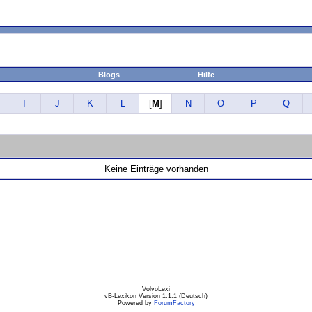
Blogs
Hilfe
I
J
K
L
[
M
]
N
O
P
Q
Keine Einträge vorhanden
VolvoLexi
vB-Lexikon Version 1.1.1 (Deutsch)
Powered by
ForumFactory