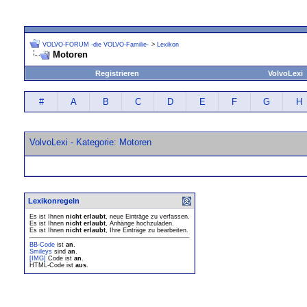
VOLVO-FORUM -die VOLVO-Familie-
>
Lexikon
Motoren
Registrieren
VolvoLexi
#
A
B
C
D
E
F
G
H
VolvoLexi - Kategorie: Motoren
Lexikonregeln
Es ist Ihnen
nicht erlaubt
, neue Einträge zu verfassen.
Es ist Ihnen
nicht erlaubt
, Anhänge hochzuladen.
Es ist Ihnen
nicht erlaubt
, Ihre Einträge zu bearbeiten.
BB-Code
ist
an
.
Smileys
sind
an
.
[IMG]
Code ist
an
.
HTML-Code ist
aus
.