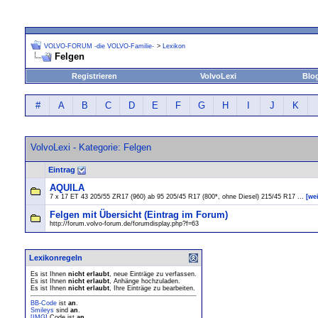
VOLVO-FORUM -die VOLVO-Familie-
>
Lexikon
Felgen
Registrieren
VolvoLexi
Blo
#
A
B
C
D
E
F
G
H
I
J
K
VolvoLexi - Kategorie: Felgen
Eintrag
AQUILA
7 x 17 ET 43 205/55 ZR17 (960) ab 95 205/45 R17 (800*, ohne Diesel) 215/45 R17 ...
[we
Felgen mit Übersicht (Eintrag im Forum)
http://forum.volvo-forum.de/forumdisplay.php?f=63
Lexikonregeln
Es ist Ihnen
nicht erlaubt
, neue Einträge zu verfassen.
Es ist Ihnen
nicht erlaubt
, Anhänge hochzuladen.
Es ist Ihnen
nicht erlaubt
, Ihre Einträge zu bearbeiten.
BB-Code
ist
an
.
Smileys
sind
an
.
[IMG]
Code ist
an
.