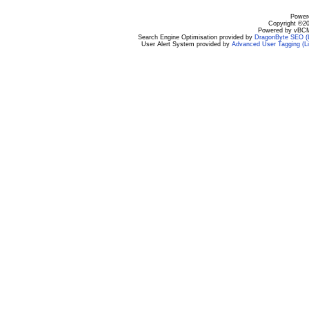
Powere
Copyright ©200
Powered by vBCM
Search Engine Optimisation provided by
DragonByte SEO (L
User Alert System provided by
Advanced User Tagging (Li