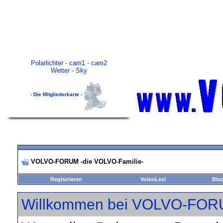
Polarlichter
-
cam1
-
cam2
Wetter
-
Sky
- Die Mitgliederkarte -
VOLVO-FORUM -die VOLVO-Familie-
Registrieren
VolvoLexi
Blo
Willkommen bei VOLVO-FORU