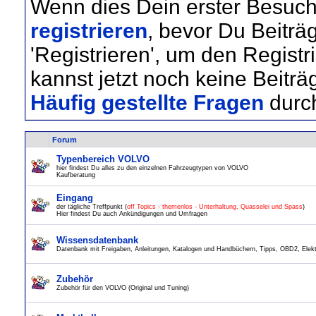
Wenn dies Dein erster Besuch 
registrieren
, bevor Du Beiträ
'Registrieren', um den Regist
kannst jetzt noch keine Beiträ
Häufig gestellte Fragen
durc
Forum
Typenbereich VOLVO
hier findest Du alles zu den einzelnen Fahrzeugtypen von VOLVO
Kaufberatung
Eingang
der tägliche Treffpunkt (
off Topics - themenlos - Unterhaltung, Quasselei und Spass
)
Hier findest Du auch Ankündigungen und Umfragen
Wissensdatenbank
Datenbank mit Freigaben, Anleitungen, Katalogen und Handbüchern, Tipps, OBD2, Elektr
Zubehör
Zubehör für den VOLVO (Original und Tuning)