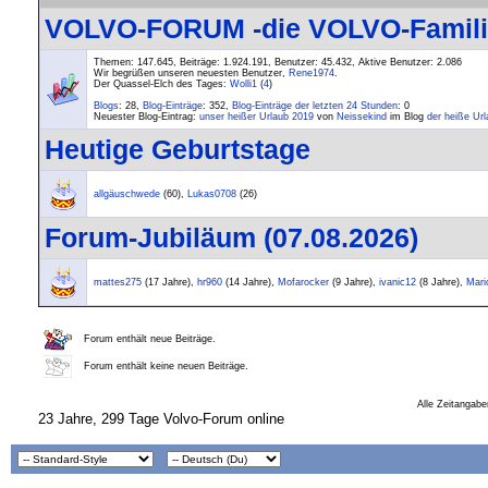
VOLVO-FORUM -die VOLVO-Familie-
Themen: 147.645, Beiträge: 1.924.191, Benutzer: 45.432,
Aktive Benutzer: 2.086
Wir begrüßen unseren neuesten Benutzer,
Rene1974
.
Der Quassel-Elch des Tages:
Wolli1
(
4
)
Blogs
: 28,
Blog-Einträge
: 352,
Blog-Einträge der letzten 24 Stunden
: 0
Neuester Blog-Eintrag:
unser heißer Urlaub 2019
von
Neissekind
im Blog
der heiße Ur
Heutige Geburtstage
allgäuschwede
(60),
Lukas0708
(26)
Forum-Jubiläum (07.08.2026)
mattes275
(17 Jahre),
hr960
(14 Jahre),
Mofarocker
(9 Jahre),
ivanic12
(8 Jahre),
Mari
Forum enthält neue Beiträge.
Forum enthält keine neuen Beiträge.
Alle Zeitangabe
23 Jahre, 299 Tage Volvo-Forum online