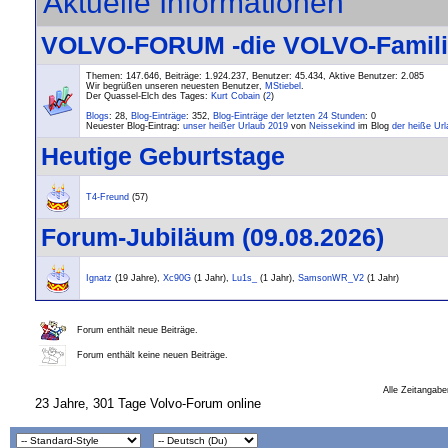
Aktuelle Informationen
VOLVO-FORUM -die VOLVO-Familie-
Themen: 147.646, Beiträge: 1.924.237, Benutzer: 45.434,
Aktive Benutzer: 2.085
Wir begrüßen unseren neuesten Benutzer,
MStiebel
.
Der Quassel-Elch des Tages:
Kurt Cobain
(
2
)
Blogs
: 28,
Blog-Einträge
: 352,
Blog-Einträge der letzten 24 Stunden
: 0
Neuester Blog-Eintrag:
unser heißer Urlaub 2019
von
Neissekind
im Blog
der heiße Ur
Heutige Geburtstage
T4-Freund
(57)
Forum-Jubiläum (09.08.2026)
Ignatz
(19 Jahre),
Xc90G
(1 Jahr),
Lu1s_
(1 Jahr),
SamsonWR_V2
(1 Jahr)
Forum enthält neue Beiträge.
Forum enthält keine neuen Beiträge.
Alle Zeitangabe
23 Jahre, 301 Tage Volvo-Forum online