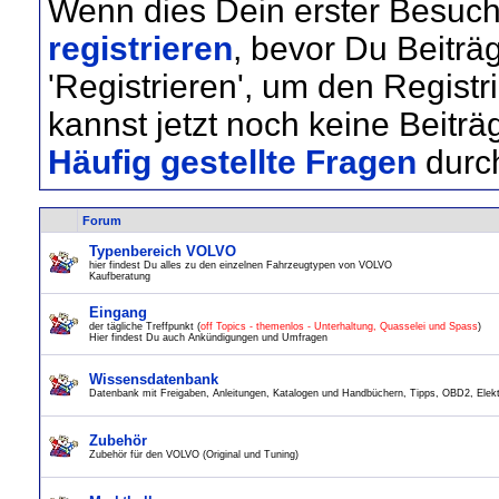
Wenn dies Dein erster Besuch 
registrieren
, bevor Du Beiträ
'Registrieren', um den Regist
kannst jetzt noch keine Beiträ
Häufig gestellte Fragen
durc
Forum
Typenbereich VOLVO
hier findest Du alles zu den einzelnen Fahrzeugtypen von VOLVO
Kaufberatung
Eingang
der tägliche Treffpunkt (
off Topics - themenlos - Unterhaltung, Quasselei und Spass
)
Hier findest Du auch Ankündigungen und Umfragen
Wissensdatenbank
Datenbank mit Freigaben, Anleitungen, Katalogen und Handbüchern, Tipps, OBD2, Elektr
Zubehör
Zubehör für den VOLVO (Original und Tuning)