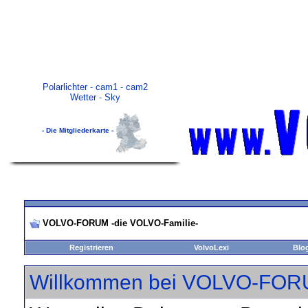
Polarlichter
-
cam1
-
cam2
Wetter
-
Sky
- Die Mitgliederkarte -
VOLVO-FORUM -die VOLVO-Familie-
Registrieren
VolvoLexi
Blo
Willkommen bei VOLVO-FORU