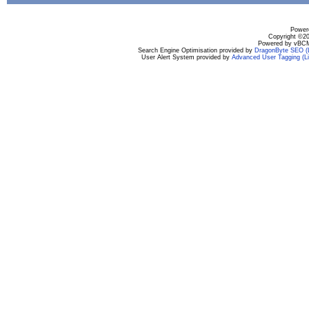
Powere
Copyright ©200
Powered by vBCM
Search Engine Optimisation provided by
DragonByte SEO (L
User Alert System provided by
Advanced User Tagging (Li