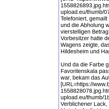
1558826893.jpg.htm
upload.eu/thumb/0
Telefoniert, gemail
und die Abholung w
vierstelligen Betra
Vorbesitzer hatte 
Wagens zeigte, da
Hildesheim und Ha
Und da die Farbe ge
Favoritenskala pas
war, bekam das Au
[URL=https://www.b
1558828078.jpg.htm
upload.eu/thumb/1
Verblichener Lack, 