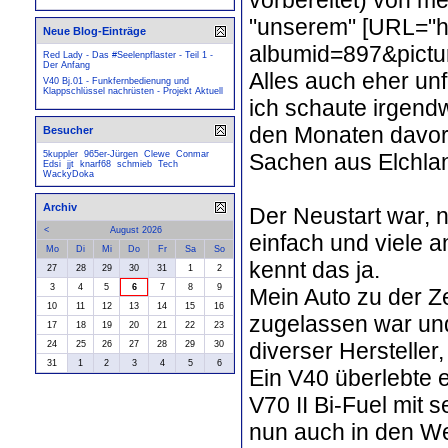
"unserem" [URL="ht
Neue Blog-Einträge
albumid=897&pictu
Red Lady - Das #Seelenpflaster - Teil 1 -
Der Anfang
Alles auch eher unfr
V40 Bj.01 - Funkfernbedienung und
Klappschlüssel nachrüsten - Projekt Aktuell
ich schaute irgendw
den Monaten davor 
Besucher
Sachen aus Elchlan
5kuppler
965er-Jürgen
Clewe
Conmar
Edsi
jjt
knarf68
schmieb
Tech
WackyDoka
Archiv
Der Neustart war, 
<
August 2026
einfach und viele a
Mo
Di
Mi
Do
Fr
Sa
So
kennt das ja.
27
28
29
30
31
1
2
3
4
5
6
7
8
9
Mein Auto zu der Z
10
11
12
13
14
15
16
zugelassen war und
17
18
19
20
21
22
23
diverser Hersteller
24
25
26
27
28
29
30
31
1
2
3
4
5
6
Ein V40 überlebte 
V70 II Bi-Fuel mit
nun auch in den We