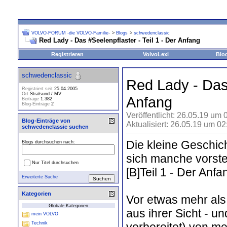
VOLVO-FORUM -die VOLVO-Familie-
>
Blogs
>
schwedenclassic
Red Lady - Das #Seelenpflaster - Teil 1 - Der Anfang
Registrieren
VolvoLexi
Blo
schwedenclassic
Red Lady - Das 
Registriert seit
25.04.2005
Ort
Stralsund / MV
Anfang
Beiträge
1.382
Blog-Einträge
2
Veröffentlicht: 26.05.19 um 
Blog-Einträge von
Aktualisiert: 26.05.19 um 0
schwedenclassic suchen
Die kleine Geschich
Blogs durchsuchen nach:
sich manche vorste
Nur Titel durchsuchen
[B]Teil 1 - Der Anfan
Erweiterte Suche
Kategorien
Vor etwas mehr als
Globale Kategorien
aus ihrer Sicht - u
mein VOLVO
vorbereitet) von m
Technik