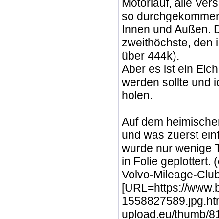
Motorlauf, alle Ver
so durchgekommen 
Innen und Außen. D
zweithöchste, den i
über 444k).
Aber es ist ein Elc
werden sollte und i
holen.
Auf dem heimischen
und was zuerst ein
wurde nur wenige T
in Folie geplottert.
Volvo-Mileage-Club
[URL=https://www.b
1558827589.jpg.htm
upload.eu/thumb/8