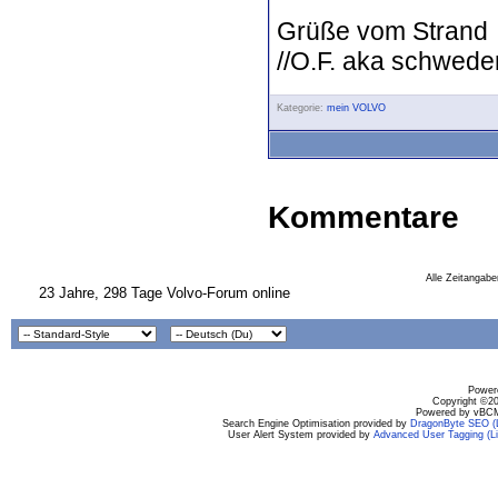
Grüße vom Strand
//O.F. aka schwede
Kategorie:
mein VOLVO
Kommentare
Alle Zeitangabe
23 Jahre, 298 Tage Volvo-Forum online
Powere
Copyright ©200
Powered by vBCM
Search Engine Optimisation provided by
DragonByte SEO (L
User Alert System provided by
Advanced User Tagging (Li