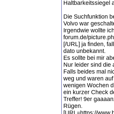
Haltbarkeitssiegel
Die Suchfunktion b
Volvo war geschalte
Irgendwie wollte ic
forum.de/picture.p
[/URL] ja finden, fa
dato unbekannt.
Es sollte bei mir a
Nur leider sind die
Falls beides mal ni
weg und waren auf d
wenigen Wochen da
ein kurzer Check d
Treffer! 9er gaaaa
Rügen.
[URL=https://www.b