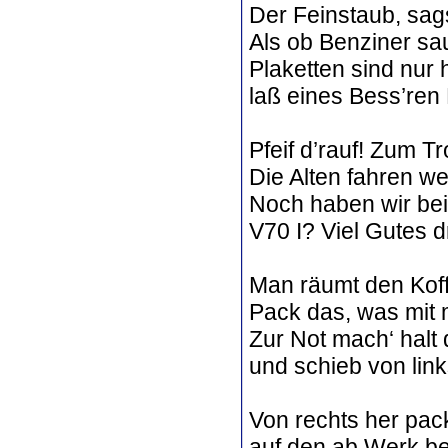
Der Feinstaub, sag
Als ob Benziner s
Plaketten sind nur
laß eines Bess’ren
Pfeif d’rauf! Zum Tro
Die Alten fahren we
Noch haben wir bei
V70 I? Viel Gutes d
Man räumt den Koff
Pack das, was mit m
Zur Not mach‘ halt 
und schieb von lin
Von rechts her pac
auf den ab Werk ber