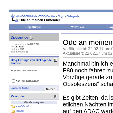
VOLVO-FORUM -die VOLVO-Familie-
>
Blogs
>
DieLegende
Ode an meinen Fünfender
Registrieren
VolvoLexi
Blo
DieLegende
Ode an meinen
Registriert seit
04.08.2010
Ort
LKr Roth
Veröffentlicht: 22.02.17 um 
Beiträge
397
Blog-Einträge
26
Aktualisiert: 22.02.17 um 0
Blog-Einträge von DieLegende
Manchmal bin ich e
suchen
P80 noch fahren zu
Blogs durchsuchen nach:
Vorzüge gerade zu 
Nur Titel durchsuchen
Obsoleszens" schä
Erweiterte Suche
Es gibt Zeiten, da 
Kategorien
etlichen Nächten i
Globale Kategorien
mein VOLVO
auf den ADAC warten
Technik