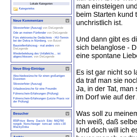
man einsteigen und
Lokale Kategorien
Kategorielos
beim Starten kund 
unchristlich ist.
Neue Kommentare
Silvesterfeier (Auszug)
von
DieLegende
Ode an meinen Fünfender
von
DieLegende
Und dann gibt es di
Fürs elektronische Gedächtnis - HU-Termin
bei der Dekra in Nürnberg.
von
Butzel
sich belanglose - 
Baustellenfahrzeug - mal anders
von
DieLegende
eine spontane Lieb
Wiederbelebung des Unfallelchs... ist
abgeschlossen.
von
DieLegende
Neue Blog-Einträge
Es ist gar nicht so 
Abschiedswünsche für einen großartigen
da traf man sie noc
Dozenten
Silvesterfeier (Auszug)
Ja, in der Tat, man
Urlaubswünsche für eine Freundin
Führerschein-Erfahrungen (Prüfung)
im Dorf wie auf der
Führerschein-Erfahrungen (Letzte Praxis vor
der Prüfung)
Was soll zu meine
Besucher
Ich weiß, daß selber
850Fritze
Berny
Dacich
Edsi
MiQ760
norgob
Norschweger
tomcad
volvo c30
WackyDoka
Und doch will ich 