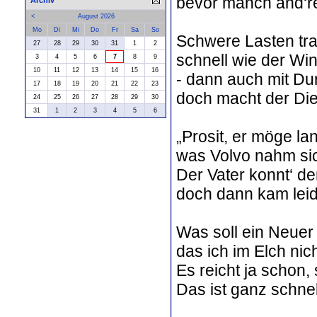
bevor manch and‘re
Archiv
<
August 2026
Mo
Di
Mi
Do
Fr
Sa
So
Schwere Lasten tra
27
28
29
30
31
1
2
schnell wie der Win
3
4
5
6
7
8
9
10
11
12
13
14
15
16
- dann auch mit Durs
17
18
19
20
21
22
23
doch macht der Dies
24
25
26
27
28
29
30
31
1
2
3
4
5
6
„Prosit, er möge la
was Volvo nahm sic
Der Vater konnt‘ d
doch dann kam lei
Was soll ein Neuer 
das ich im Elch nic
Es reicht ja schon,
Das ist ganz schne