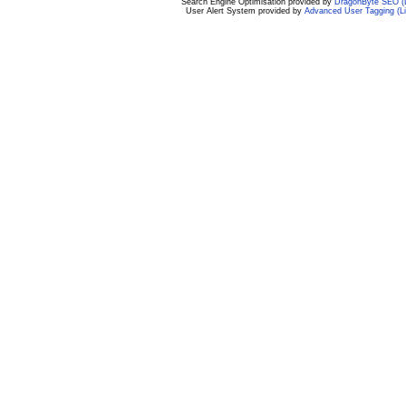
Search Engine Optimisation provided by
DragonByte SEO (L
User Alert System provided by
Advanced User Tagging (Li