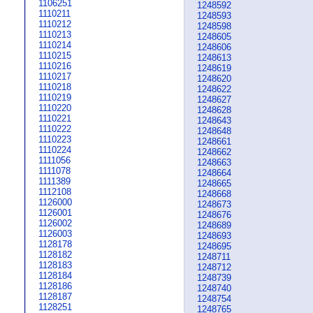
1106251
1248592
1110211
1248593
1110212
1248598
1110213
1248605
1110214
1248606
1110215
1248613
1110216
1248619
1110217
1248620
1110218
1248622
1110219
1248627
1110220
1248628
1110221
1248643
1110222
1248648
1110223
1248661
1110224
1248662
1111056
1248663
1111078
1248664
1111389
1248665
1112108
1248668
1126000
1248673
1126001
1248676
1126002
1248689
1126003
1248693
1128178
1248695
1128182
1248711
1128183
1248712
1128184
1248739
1128186
1248740
1128187
1248754
1128251
1248765