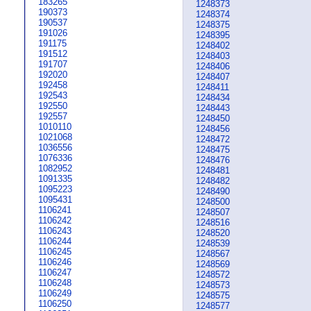
183265
1248373
190373
1248374
190537
1248375
191026
1248395
191175
1248402
191512
1248403
191707
1248406
192020
1248407
192458
1248411
192543
1248434
192550
1248443
192557
1248450
1010110
1248456
1021068
1248472
1036556
1248475
1076336
1248476
1082952
1248481
1091335
1248482
1095223
1248490
1095431
1248500
1106241
1248507
1106242
1248516
1106243
1248520
1106244
1248539
1106245
1248567
1106246
1248569
1106247
1248572
1106248
1248573
1106249
1248575
1106250
1248577