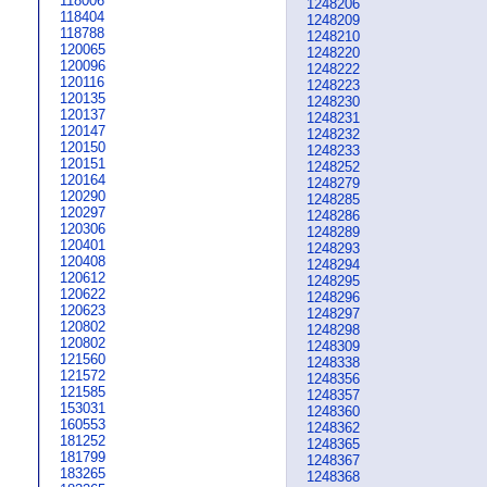
118006
1248206
118404
1248209
118788
1248210
120065
1248220
120096
1248222
120116
1248223
120135
1248230
120137
1248231
120147
1248232
120150
1248233
120151
1248252
120164
1248279
120290
1248285
120297
1248286
120306
1248289
120401
1248293
120408
1248294
120612
1248295
120622
1248296
120623
1248297
120802
1248298
120802
1248309
121560
1248338
121572
1248356
121585
1248357
153031
1248360
160553
1248362
181252
1248365
181799
1248367
183265
1248368