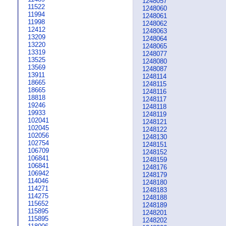
1248057
11522
1248060
11994
1248061
11998
1248062
12412
1248063
13209
1248064
13220
1248065
13319
1248077
13525
1248080
13569
1248087
13911
1248114
18665
1248115
18665
1248116
18818
1248117
19246
1248118
19933
1248119
102041
1248121
102045
1248122
102056
1248130
102754
1248151
106709
1248152
106841
1248159
106841
1248176
106942
1248179
114046
1248180
114271
1248183
114275
1248188
115652
1248189
115895
1248201
115895
1248202