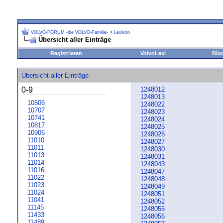
VOLVO-FORUM -die VOLVO-Familie-
>
Lexikon
Übersicht aller Einträge
Registrieren
VolvoLexi
Blo
Übersicht aller Einträge
0-9
1248012
1248013
10506
1248022
10707
1248023
10741
1248024
10817
1248025
10906
1248026
11010
1248027
11011
1248030
11013
1248031
11014
1248043
11016
1248047
11022
1248048
11023
1248049
11024
1248051
11041
1248052
11145
1248055
11433
1248056
11489