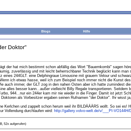
Blogs
Hilfe
der Doktor"
ägt der hat mich bestimmt schon abfällig das Wort "Bauernkombi" sagen höre
mig, zuverlässig und mit leicht beherrschbarer Technik beglückt kann man so
tz eines 244GLT. eine Delphingraue Limousine mit grauem Velour und schwarzem
Wenn ich etwas hasse, weil ich zum Beispiel noch immer nicht die Kunst de
Wie auch immer, der GLT zog in den nahen Osten aber ich hatte zumindest di
ne alles besser kann...außer vielleicht Billy Regale transportieren. Seitdem
urbo, 944...nur ein 244er kam mir nie wieder in die Finger. Damit ist jetzt Sch
 Doktoren als Vorbesitzer ergaben seinen Rufnamen "der Doktor". Ihr wisst j
eine Kerlchen und zappelt schon herum weil ihr BILDÄÄÄRS wollt. So sei es! 
ur Vollendung durchlaufen wird:
http://gallery.volvo-welt.de/v/___PI-VO144H
B, 52x aufgerufen)