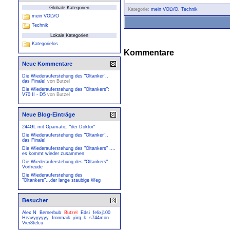
Globale Kategorien
Kategorie:
mein VOLVO
,
Technik
mein VOLVO
Technik
Lokale Kategorien
Kategorielos
Kommentare
Neue Kommentare
Die Wiederauferstehung des "Öltanker"..
das Finale!
von
Butzel
Die Wiederauferstehung des "Öltankers":
V70 II - D5
von
Butzel
Neue Blog-Einträge
244GL mit Opamatic, "der Doktor"
Die Wiederauferstehung des "Öltanker"..
das Finale!
Die Wiederauferstehung des "Öltankers" ....
es kommt wieder zusammen
Die Wiederauferstehung des "Öltankers"...
Vorfreude
Die Wiederauferstehung des
"Öltankers"...der lange staubige Weg
Besucher
Alex N
Bernerbub
Butzel
Edsi
felixj100
Heavyyyyyy
Ironmaik
jörg_k
s744mon
Vier8telcu