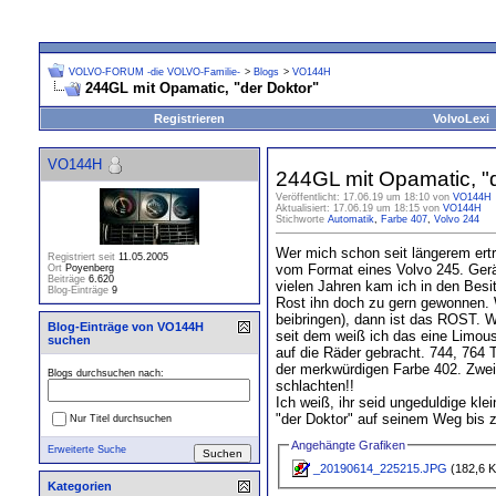
VOLVO-FORUM -die VOLVO-Familie-
>
Blogs
>
VO144H
244GL mit Opamatic, "der Doktor"
Registrieren
VolvoLexi
VO144H
244GL mit Opamatic, "
Veröffentlicht: 17.06.19 um 18:10 von
VO144H
Aktualisiert: 17.06.19 um 18:15 von
VO144H
Stichworte
Automatik
,
Farbe 407
,
Volvo 244
Wer mich schon seit längerem ertr
Registriert seit
11.05.2005
vom Format eines Volvo 245. Geräu
Ort
Poyenberg
Beiträge
6.620
vielen Jahren kam ich in den Besi
Blog-Einträge
9
Rost ihn doch zu gern gewonnen. 
beibringen), dann ist das ROST. 
Blog-Einträge von VO144H
seit dem weiß ich das eine Limousi
suchen
auf die Räder gebracht. 744, 764 T
der merkwürdigen Farbe 402. Zwei
Blogs durchsuchen nach:
schlachten!!
Ich weiß, ihr seid ungeduldige kl
"der Doktor" auf seinem Weg bis z
Nur Titel durchsuchen
Angehängte Grafiken
Erweiterte Suche
_20190614_225215.JPG
(182,6 K
Kategorien