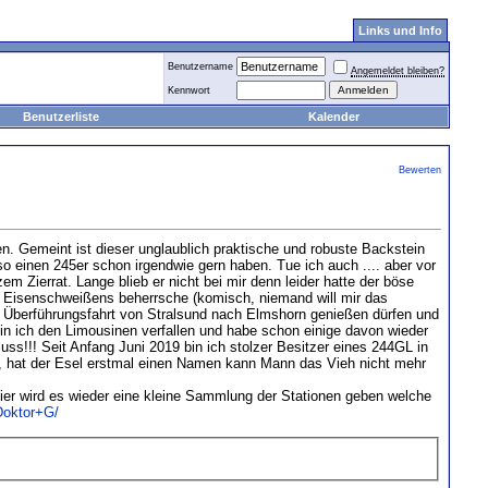
Links und Info
Benutzername
Angemeldet bleiben?
Kennwort
Benutzerliste
Kalender
Bewerten
n. Gemeint ist dieser unglaublich praktische und robuste Backstein
 einen 245er schon irgendwie gern haben. Tue ich auch .... aber vor
 Zierrat. Lange blieb er nicht bei mir denn leider hatte der böse
s Eisenschweißens beherrsche (komisch, niemand will mir das
e Überführungsfahrt von Stralsund nach Elmshorn genießen dürfen und
 bin ich den Limousinen verfallen und habe schon einige davon wieder
luss!!! Seit Anfang Juni 2019 bin ich stolzer Besitzer eines 244GL in
a, hat der Esel erstmal einen Namen kann Mann das Vieh nicht mehr
Hier wird es wieder eine kleine Sammlung der Stationen geben welche
/Doktor+G/